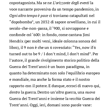
coprotagonista. Ma se ne
L’orizzonte degli eventi
la
voce narrante proveniva da un tempo pandemico, in
Ogni altro tempo è pace
ci troviamo catapultati nel
“dopobomba”, un 2032 di sapore orwelliano, in cui il
secolo-che-non-passa, il ‘900, si sovrappone e
confonde col ‘600: in fondo, come cantava Jimi
Hendrix (per molti versi, ideale colonna sonora del
libro), il 9 non è che un 6 rovesciato: “Yes, now if 6
turned out to be 9 / I don’t mind, I don’t mind”. Per
l’autore, il grande rivolgimento storico politico della
Guerra dei Trent’anni è un buon paradigma, in
quanto ha determinato non solo l’equilibrio europeo
e mondiale, ma anche la forma stato e il nostro
rapporto con il potere. E dunque, eccoci di nuovo qui,
dentro
la guerra. Dentro un’
altra
guerra, una
nuova
Guerra dei Trent’anni e insieme la
vecchia
Guerra dei
Trent’anni. Oggi, ieri, domani sono parole vane: