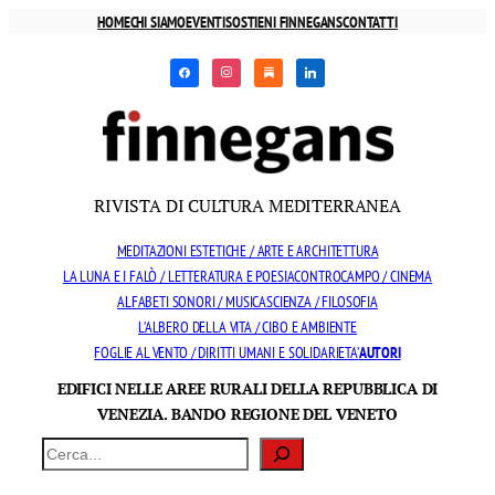
Vai
HOME
CHI SIAMO
EVENTI
SOSTIENI FINNEGANS
CONTATTI
al
facebook
instagram
substack
linkedin
contenuto
RIVISTA DI CULTURA MEDITERRANEA
MEDITAZIONI ESTETICHE / ARTE E ARCHITETTURA
LA LUNA E I FALÒ / LETTERATURA E POESIA
CONTROCAMPO / CINEMA
ALFABETI SONORI / MUSICA
SCIENZA / FILOSOFIA
L’ALBERO DELLA VITA / CIBO E AMBIENTE
FOGLIE AL VENTO / DIRITTI UMANI E SOLIDARIETA’
AUTORI
EDIFICI NELLE AREE RURALI DELLA REPUBBLICA DI
VENEZIA. BANDO REGIONE DEL VENETO
Cerca