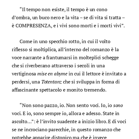
“Il tempo non esiste, il tempo è un cono
d’ombra, un buco nero e la vita – se di vita si tratta –
è COMPRESENZA, e i vivi sono morti e i morti vivi”.
Come in uno specchio rotto, in cui il volto
riflesso si moltiplica, all’interno del romanzo è la
voce narrante a frantumarsi in molteplici schegge
che si riverberano attraverso i secoli in una
vertiginosa
mise en abyme
in cui il lettore è invitato a
perdersi, una
Totentanz
che si sviluppa in forma di
affascinante spettacolo e monito tremendo.
“Non sono pazzo, io. Non sento voci. Io, io
sono
voci. E io, sono sempre io, allora e adesso. State in
ascolto…”: è l’invito suadente a inizio libro. E di voci
se ne incrociano parecchie, in questo romanzo che
potrebbe apparire distopico ma che è invece