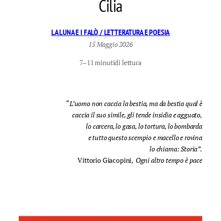
Cilia
LA LUNA E I FALÒ / LETTERATURA E POESIA
15 Maggio 2026
7–11 minuti
di lettura
“
L’uomo non caccia la bestia, ma da bestia qual è
caccia il suo simile, gli tende insidia e agguato,
lo carcera, lo gasa, lo tortura, lo bombarda
e tutto questo scempio e macello e rovina
lo chiama: Storia”.
Vittorio Giacopini,
Ogni altro tempo è pace