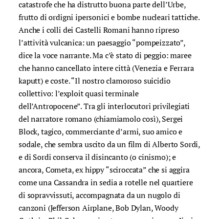
catastrofe che ha distrutto buona parte dell’Urbe,
frutto di ordigni ipersonici e bombe nucleari tattiche.
Anche i colli dei Castelli Romani hanno ripreso
l’attività vulcanica: un paesaggio “pompeizzato”,
dice la voce narrante. Ma c’è stato di peggio: maree
che hanno cancellato intere città (Venezia e Ferrara
kaputt) e coste. “Il nostro clamoroso suicidio
collettivo: l’exploit quasi terminale
dell’Antropocene”. Tra gli interlocutori privilegiati
del narratore romano (chiamiamolo così), Sergei
Block, tagico, commerciante d’armi, suo amico e
sodale, che sembra uscito da un film di Alberto Sordi,
e di Sordi conserva il disincanto (o cinismo); e
ancora, Cometa, ex hippy “sciroccata” che si aggira
come una Cassandra in sedia a rotelle nel quartiere
di sopravvissuti, accompagnata da un nugolo di
canzoni (Jefferson Airplane, Bob Dylan, Woody