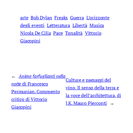
arte
Bob Dylan
Freaks
Guerra
L’orizzonte
degli eventi
Letteratura
Libertà
Musica
Nicola De Cilia
Pace
Tonalità
Vittorio
Giacopini
←
Anime farfuglianti nella
Culture e paesaggi del
notte
di Francesco
vino. Il senso della terra e
Permunian. Commento
la voce dell’architettura, di
critico di Vittorio
J.K. Mauro Pierconti
→
Giacopini