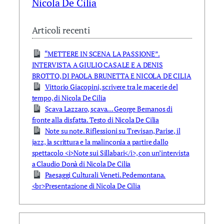
Nicola De Cilia
Articoli recenti
“METTERE IN SCENA LA PASSIONE”.
INTERVISTA A GIULIO CASALE E A DENIS
BROTTO, DI PAOLA BRUNETTA E NICOLA DE CILIA
Vittorio Giacopini, scrivere tra le macerie del
tempo, di Nicola De Cilia
Scava Lazzaro, scava… George Bernanos di
fronte alla disfatta. Testo di Nicola De Cilia
Note su note. Riflessioni su Trevisan, Parise, il
jazz, la scrittura e la malinconia a partire dallo
spettacolo <i>Note sui Sillabari</i>, con un’intervista
a Claudio Donà di Nicola De Cilia
Paesaggi Culturali Veneti. Pedemontana.
<br>Presentazione di Nicola De Cilia