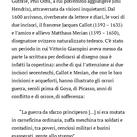
Guthrie, Phil Ochs, a cui potremmo aggiungere Jimi
Hendrix), attraversata da visioni inquietanti. Dal
1600 arrivano, riverberate da lettere e diari, le voci di
due incisori, il francese Jacques Callot (1592 – 1635)
e l’amico e allievo Matthaus Merian (1593 – 1650),
disegnatore svizzero naturalizzato tedesco. C’è stato
un periodo in cui Vittorio Giacopini aveva messo da
parte la scrittura per dedicarsi al disegno (sua è
infatti la copertina): anche di qui l’attenzione ai due
incisori secenteschi, Callot e Merian, che con le loro
incisioni e acqueforti, hanno illustrato gli orrori
guerra, secoli prima di Goya, di Picasso, anni di
conflitto e di orrore, di sofferenza:
“La guerra da sfarzo principesco […] si era mutata
in carneficina ordinaria, zuffa meschina tra soldati e
contadini, tra poveri, cenciosi militari e burini
esasperati, gente allo stremo”.