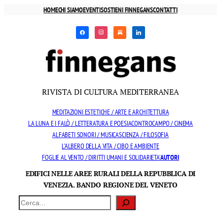
Vai
HOME
CHI SIAMO
EVENTI
SOSTIENI FINNEGANS
CONTATTI
al
facebook
instagram
substack
linkedin
contenuto
RIVISTA DI CULTURA MEDITERRANEA
MEDITAZIONI ESTETICHE / ARTE E ARCHITETTURA
LA LUNA E I FALÒ / LETTERATURA E POESIA
CONTROCAMPO / CINEMA
ALFABETI SONORI / MUSICA
SCIENZA / FILOSOFIA
L’ALBERO DELLA VITA / CIBO E AMBIENTE
FOGLIE AL VENTO / DIRITTI UMANI E SOLIDARIETA’
AUTORI
EDIFICI NELLE AREE RURALI DELLA REPUBBLICA DI
VENEZIA. BANDO REGIONE DEL VENETO
Cerca