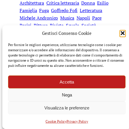
Architettura
Critica letteraria
Donna
Esilio
Famiglia
Fuga
Goffredo Fofi
Letteratura
Michele Andronico
Musica
Napoli
Pace
Parigi
Pittura
Rivista
Scuola
Società
Solidarietà
Gestisci Consenso Cookie
Per fornire le migliori esperienze, utilizziamo tecnologie come i cookie per
memorizzare e/o accedere alle informazioni del dispositivo. Il consenso a
queste tecnologie ci permetterà di elaborare dati come il comportamento di
navigazione o ID unici su questo sito. Non acconsentire o ritirare il consenso
può influire negativamente su alcune caratteristiche e funzioni.
←
Oltre il Velo: il
Stories, Sonnets and
nuovo cinema
Serenades
/ Intervista a
iraniano tra resistenza
Simonetta Heger e Diana
Accetta
e verità, di Reza
Castelnuovo-Tedesco di
Nega
Rashidy
Chiara Evola
→
Visualizza le preferenze
Cookie Policy
Privacy Policy