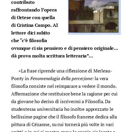
contributo
raffrontando l’opera
di Ortese con quella
di Cristina Campo. Al
lettore dici subito
che “c’è filosofia
ovunque ci sia pensiero e di pensiero originale…
dà prova molta scrittura letteraria”…
«La frase riprende una riflessione di Merleau-
Ponty in
Fenomenologia della percezione:
la vera
filosofia consiste nel reimparare a vedere il mondo.
Affermazione che restituisce bene la ragione per cui
da giovane ho deciso di iscrivermi a Filosofia. Da
studentessa universitaria ho inoltre apprezzato le
bellissime pagine che il filosofo francese dedica alla
pittura di Cézanne, su cui tornerà più volte in vari
scritti e in cui si mostra come lo spazio sia legato a