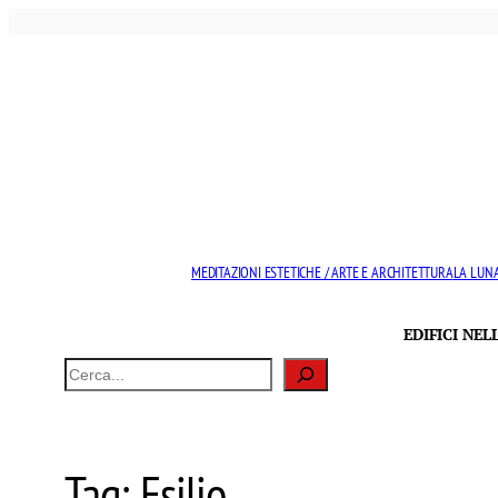
Vai
al
contenuto
MEDITAZIONI ESTETICHE / ARTE E ARCHITETTURA
LA LUNA
EDIFICI NE
Cerca
Tag:
Esilio