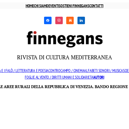
HOME
CHI SIAMO
EVENTI
SOSTIENI FINNEGANS
CONTATTI
facebook
instagram
substack
linkedin
RIVISTA DI CULTURA MEDITERRANEA
 E I FALÒ / LETTERATURA E POESIA
CONTROCAMPO / CINEMA
ALFABETI SONORI / MUSICA
SCIE
FOGLIE AL VENTO / DIRITTI UMANI E SOLIDARIETA’
AUTORI
LLE AREE RURALI DELLA REPUBBLICA DI VENEZIA. BANDO REGIONE