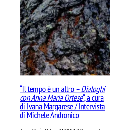
“Il tempo è un altro –
Dialoghi
con Anna Maria Ortese
“, a cura
di Ivana Margarese / Intervista
di Michele Andronico