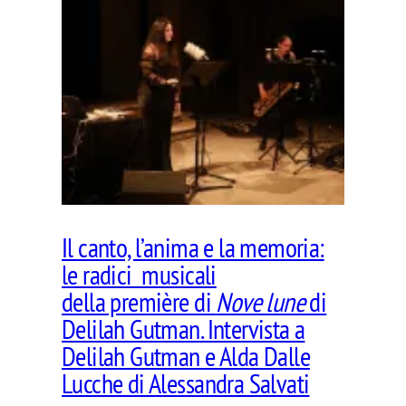
Il canto, l’anima e la memoria:
le radici musicali
della première di
Nove lune
di
Delilah Gutman. Intervista a
Delilah Gutman e Alda Dalle
Lucche di Alessandra Salvati