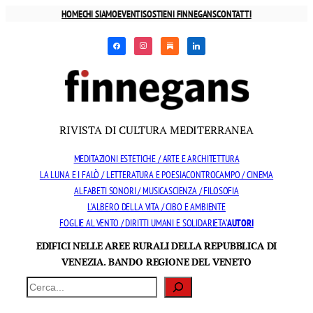
Vai
HOME
CHI SIAMO
EVENTI
SOSTIENI FINNEGANS
CONTATTI
al
facebook
instagram
substack
linkedin
contenuto
RIVISTA DI CULTURA MEDITERRANEA
MEDITAZIONI ESTETICHE / ARTE E ARCHITETTURA
LA LUNA E I FALÒ / LETTERATURA E POESIA
CONTROCAMPO / CINEMA
ALFABETI SONORI / MUSICA
SCIENZA / FILOSOFIA
L’ALBERO DELLA VITA / CIBO E AMBIENTE
FOGLIE AL VENTO / DIRITTI UMANI E SOLIDARIETA’
AUTORI
EDIFICI NELLE AREE RURALI DELLA REPUBBLICA DI
VENEZIA. BANDO REGIONE DEL VENETO
Cerca