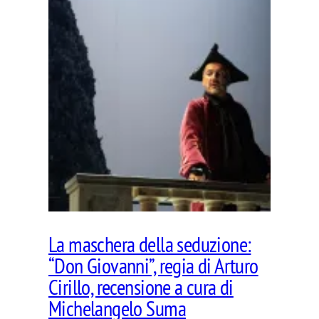
La maschera della seduzione:
“Don Giovanni”, regia di Arturo
Cirillo, recensione a cura di
Michelangelo Suma