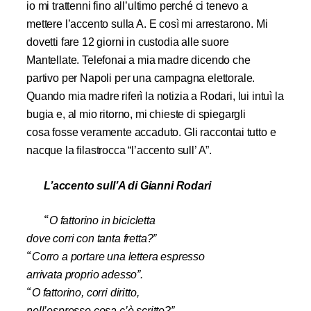
io mi trattenni fino all’ultimo perché ci tenevo a
mettere l’accento sulla A. E così mi
arrestarono. Mi
dovetti fare 12 giorni in custodia alle suore
Mantellate.
Telefonai a mia madre dicendo che
partivo per Napoli per una campagna elettorale.
Quando mia
madre riferì la notizia a Rodari, lui intuì la
bugia e, al mio ritorno, mi chieste di spiegargli
cosa
fosse veramente accaduto. Gli raccontai tutto e
nacque la filastrocca “l’accento sull’ A”.
L’accento sull’A di Gianni Rodari
“
O fattorino in bicicletta
dove corri con tanta fretta?”
“
Corro a portare una lettera espresso
arrivata proprio adesso”.
“
O fattorino, corri diritto,
nell’espresso cosa c’è scritto?”