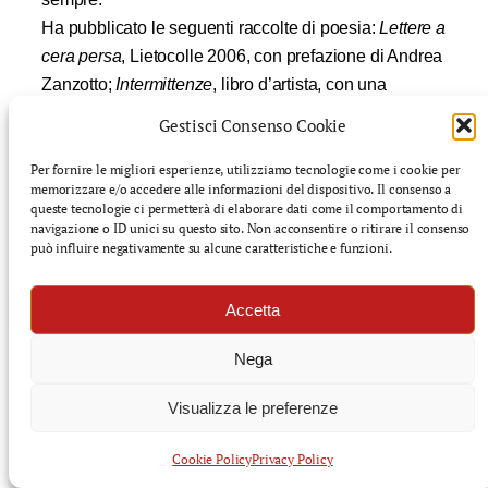
Ha pubblicato le seguenti raccolte di poesia:
Lettere a
cera persa
, Lietocolle 2006, con prefazione di Andrea
Zanzotto;
Intermittenze
, libro d’artista, con una
partitura di Saverio Tasca;
Mutamenti
, Campanotto
Gestisci Consenso Cookie
Editore 2012;
Faglie
, Puntoacapo 2017, prefazione di
Elio Grasso;
Nodi parlati
, Nem 2019, traduzione
Per fornire le migliori esperienze, utilizziamo tecnologie come i cookie per
memorizzare e/o accedere alle informazioni del dispositivo. Il consenso a
inglese di Patrick Williamson.
queste tecnologie ci permetterà di elaborare dati come il comportamento di
Nel 2019 è uscito per i tipi della casa editrice El
navigazione o ID unici su questo sito. Non acconsentire o ritirare il consenso
può influire negativamente su alcune caratteristiche e funzioni.
squero, il libro per bambini “Sos Venezia e la laguna,
filastrocche di Otto il bassotto”, illustrato dai ragazzi
Accetta
partecipanti all’atelier di disegno e pittura della
Fondazione Martin Egge Onlus, condotto da Chiara
Nega
Mangiarotti e Cristiano Vettore.
Visualizza le preferenze
Autori
Cookie Policy
Privacy Policy