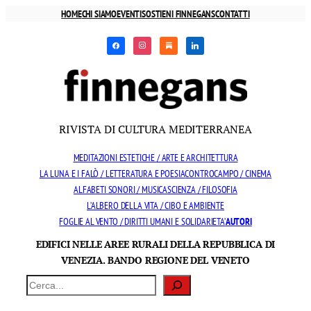
Vai
HOME
CHI SIAMO
EVENTI
SOSTIENI FINNEGANS
CONTATTI
al
facebook
instagram
substack
linkedin
contenuto
RIVISTA DI CULTURA MEDITERRANEA
MEDITAZIONI ESTETICHE / ARTE E ARCHITETTURA
LA LUNA E I FALÒ / LETTERATURA E POESIA
CONTROCAMPO / CINEMA
ALFABETI SONORI / MUSICA
SCIENZA / FILOSOFIA
L’ALBERO DELLA VITA / CIBO E AMBIENTE
FOGLIE AL VENTO / DIRITTI UMANI E SOLIDARIETA’
AUTORI
EDIFICI NELLE AREE RURALI DELLA REPUBBLICA DI
VENEZIA. BANDO REGIONE DEL VENETO
Cerca