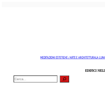
Vai
al
contenuto
MEDITAZIONI ESTETICHE / ARTE E ARCHITETTURA
LA LUNA
EDIFICI NE
Cerca