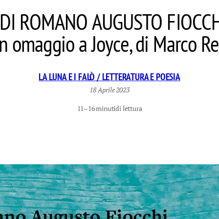
DI ROMANO AUGUSTO FIOCCHI 
n omaggio a Joyce, di Marco Re
LA LUNA E I FALÒ / LETTERATURA E POESIA
18 Aprile 2023
11–16 minuti
di lettura