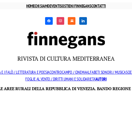
HOME
CHI SIAMO
EVENTI
SOSTIENI FINNEGANS
CONTATTI
facebook
instagram
substack
linkedin
RIVISTA DI CULTURA MEDITERRANEA
 E I FALÒ / LETTERATURA E POESIA
CONTROCAMPO / CINEMA
ALFABETI SONORI / MUSICA
SCIE
FOGLIE AL VENTO / DIRITTI UMANI E SOLIDARIETA’
AUTORI
LLE AREE RURALI DELLA REPUBBLICA DI VENEZIA. BANDO REGIONE