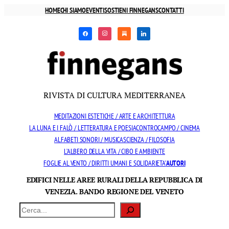
Vai
HOME
CHI SIAMO
EVENTI
SOSTIENI FINNEGANS
CONTATTI
al
facebook
instagram
substack
linkedin
contenuto
RIVISTA DI CULTURA MEDITERRANEA
MEDITAZIONI ESTETICHE / ARTE E ARCHITETTURA
LA LUNA E I FALÒ / LETTERATURA E POESIA
CONTROCAMPO / CINEMA
ALFABETI SONORI / MUSICA
SCIENZA / FILOSOFIA
L’ALBERO DELLA VITA / CIBO E AMBIENTE
FOGLIE AL VENTO / DIRITTI UMANI E SOLIDARIETA’
AUTORI
EDIFICI NELLE AREE RURALI DELLA REPUBBLICA DI
VENEZIA. BANDO REGIONE DEL VENETO
Cerca