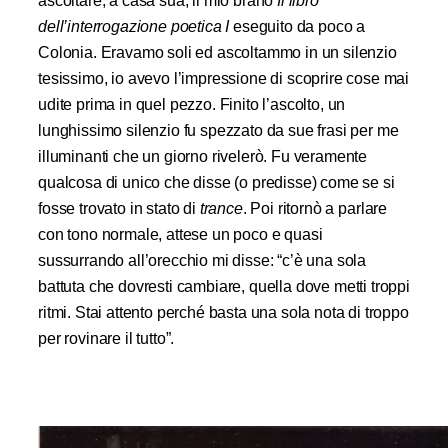
ascoltare, a casa sua, il mio brano
Il libro
dell’interrogazione poetica I
eseguito da poco a
Colonia. Eravamo soli ed ascoltammo in un silenzio
tesissimo, io avevo l’impressione di scoprire cose mai
udite prima in quel pezzo. Finito l’ascolto, un
lunghissimo silenzio fu spezzato da sue frasi per me
illuminanti che un giorno rivelerò. Fu veramente
qualcosa di unico che disse (o predisse) come se si
fosse trovato in stato di
trance
. Poi ritornò a parlare
con tono normale, attese un poco e quasi
sussurrando all’orecchio mi disse: “c’è una sola
battuta che dovresti cambiare, quella dove metti troppi
ritmi. Stai attento perché basta una sola nota di troppo
per rovinare il tutto”.