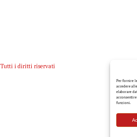
utti i diritti riservati
Per fornire 
accedere alle
elaborare da
acconsentire 
funzioni.
Ac