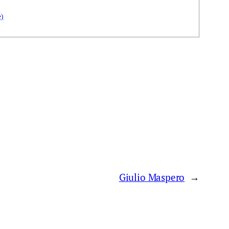
e)
Giulio Maspero
→