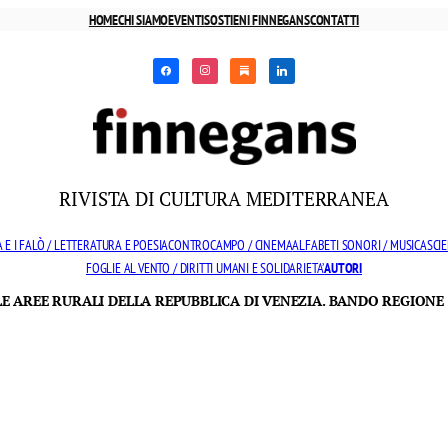
HOME
CHI SIAMO
EVENTI
SOSTIENI FINNEGANS
CONTATTI
facebook
instagram
substack
linkedin
RIVISTA DI CULTURA MEDITERRANEA
 E I FALÒ / LETTERATURA E POESIA
CONTROCAMPO / CINEMA
ALFABETI SONORI / MUSICA
SCIE
FOGLIE AL VENTO / DIRITTI UMANI E SOLIDARIETA’
AUTORI
LLE AREE RURALI DELLA REPUBBLICA DI VENEZIA. BANDO REGIONE