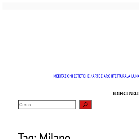
Vai
al
contenuto
MEDITAZIONI ESTETICHE / ARTE E ARCHITETTURA
LA LUNA
EDIFICI NE
Cerca
Tag:
Milano