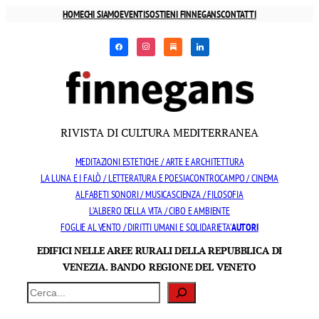
Vai
HOME
CHI SIAMO
EVENTI
SOSTIENI FINNEGANS
CONTATTI
al
facebook
instagram
substack
linkedin
contenuto
RIVISTA DI CULTURA MEDITERRANEA
MEDITAZIONI ESTETICHE / ARTE E ARCHITETTURA
LA LUNA E I FALÒ / LETTERATURA E POESIA
CONTROCAMPO / CINEMA
ALFABETI SONORI / MUSICA
SCIENZA / FILOSOFIA
L’ALBERO DELLA VITA / CIBO E AMBIENTE
FOGLIE AL VENTO / DIRITTI UMANI E SOLIDARIETA’
AUTORI
EDIFICI NELLE AREE RURALI DELLA REPUBBLICA DI
VENEZIA. BANDO REGIONE DEL VENETO
Cerca