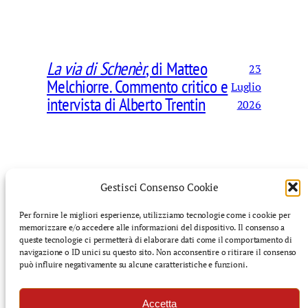
La via di Schenèr
, di Matteo
23
Melchiorre. Commento critico e
Luglio
intervista di Alberto Trentin
2026
Gestisci Consenso Cookie
Per fornire le migliori esperienze, utilizziamo tecnologie come i cookie per
memorizzare e/o accedere alle informazioni del dispositivo. Il consenso a
©️ Finnegans: rivista di cultura mediterranea – Tutti i
queste tecnologie ci permetterà di elaborare dati come il comportamento di
diritti riservati
navigazione o ID unici su questo sito. Non acconsentire o ritirare il consenso
può influire negativamente su alcune caratteristiche e funzioni.
f
i
s
l
Accetta