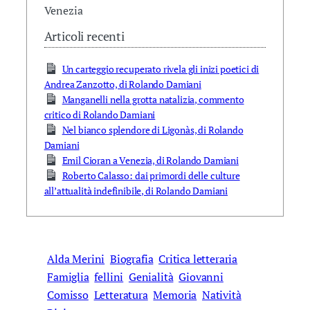
Venezia
Articoli recenti
Un carteggio recuperato rivela gli inizi poetici di
Andrea Zanzotto, di Rolando Damiani
Manganelli nella grotta natalizia, commento
critico di Rolando Damiani
Nel bianco splendore di Ligonàs, di Rolando
Damiani
Emil Cioran a Venezia, di Rolando Damiani
Roberto Calasso: dai primordi delle culture
all’attualità indefinibile, di Rolando Damiani
Alda Merini
Biografia
Critica letteraria
Famiglia
fellini
Genialità
Giovanni
Comisso
Letteratura
Memoria
Natività