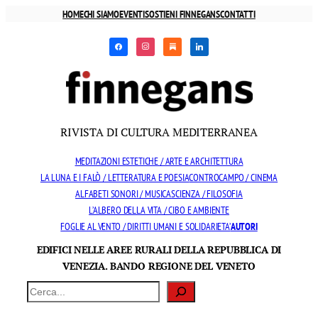
Vai
HOME
CHI SIAMO
EVENTI
SOSTIENI FINNEGANS
CONTATTI
al
facebook
instagram
substack
linkedin
contenuto
RIVISTA DI CULTURA MEDITERRANEA
MEDITAZIONI ESTETICHE / ARTE E ARCHITETTURA
LA LUNA E I FALÒ / LETTERATURA E POESIA
CONTROCAMPO / CINEMA
ALFABETI SONORI / MUSICA
SCIENZA / FILOSOFIA
L’ALBERO DELLA VITA / CIBO E AMBIENTE
FOGLIE AL VENTO / DIRITTI UMANI E SOLIDARIETA’
AUTORI
EDIFICI NELLE AREE RURALI DELLA REPUBBLICA DI
VENEZIA. BANDO REGIONE DEL VENETO
Cerca