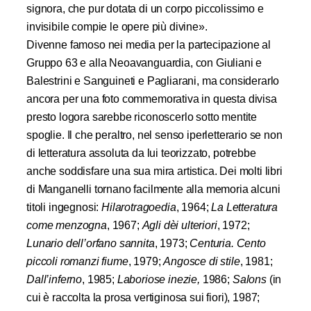
signora, che pur dotata di un corpo piccolissimo e
invisibile compie le opere più divine».
Divenne famoso nei media per la partecipazione al
Gruppo 63 e alla Neoavanguardia, con Giuliani e
Balestrini e Sanguineti e Pagliarani, ma considerarlo
ancora per una foto commemorativa in questa divisa
presto logora sarebbe riconoscerlo sotto mentite
spoglie. Il che peraltro, nel senso iperletterario se non
di letteratura assoluta da lui teorizzato, potrebbe
anche soddisfare una sua mira artistica.
Dei molti libri
di Manganelli tornano facilmente alla memoria alcuni
titoli ingegnosi:
Hilarotragoedia
, 1964;
La Letteratura
come menzogna
, 1967;
Agli dèi ulteriori
, 1972;
Lunario dell’orfano sannita
, 1973;
Centuria. Cento
piccoli romanzi fiume
, 1979;
Angosce di stile
, 1981;
Dall’inferno
, 1985;
Laboriose inezie,
1986;
Salons
(in
cui è raccolta la prosa vertiginosa sui fiori), 1987;