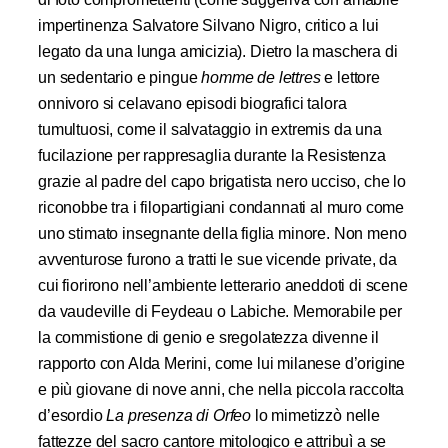
impertinenza Salvatore Silvano Nigro, critico a lui
legato da una lunga amicizia). Dietro la maschera di
un sedentario e pingue
homme de lettres
e lettore
onnivoro si celavano episodi biografici talora
tumultuosi, come il salvataggio in extremis da una
fucilazione per rappresaglia durante la Resistenza
grazie al padre del capo brigatista nero ucciso, che lo
riconobbe tra i filopartigiani condannati al muro come
uno stimato insegnante della figlia minore. Non meno
avventurose furono a tratti le sue vicende private, da
cui fiorirono nell’ambiente letterario aneddoti di scene
da vaudeville di Feydeau o Labiche. Memorabile per
la commistione di genio e sregolatezza divenne il
rapporto con Alda Merini, come lui milanese d’origine
e più giovane di nove anni, che nella piccola raccolta
d’esordio
La presenza di Orfeo
lo mimetizzò nelle
fattezze del sacro cantore mitologico e attribuì a se