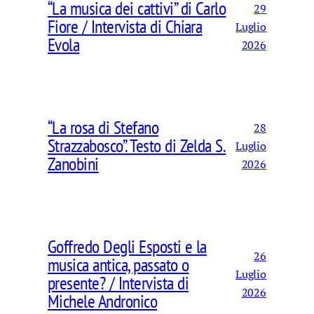
“La musica dei cattivi” di Carlo
29
Fiore / Intervista di Chiara
Luglio
Evola
2026
“La rosa di Stefano
28
Strazzabosco”. Testo di Zelda S.
Luglio
Zanobini
2026
Goffredo Degli Esposti e la
26
musica antica, passato o
Luglio
presente? / Intervista di
2026
Michele Andronico