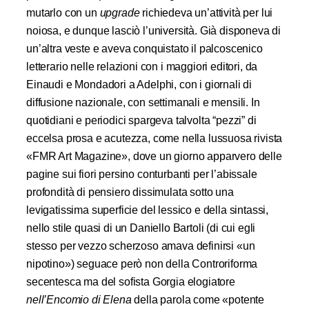
mutarlo con un
upgrade
richiedeva un’attività per lui
noiosa, e dunque lasciò l’università. Già disponeva di
un’altra veste e aveva conquistato il palcoscenico
letterario nelle relazioni con i maggiori editori, da
Einaudi e Mondadori a Adelphi, con i giornali di
diffusione nazionale, con settimanali e mensili. In
quotidiani e periodici spargeva talvolta “pezzi” di
eccelsa prosa e acutezza, come nella lussuosa rivista
«FMR Art Magazine», dove un giorno apparvero delle
pagine sui fiori persino conturbanti per l’abissale
profondità di pensiero dissimulata sotto una
levigatissima superficie del lessico e della sintassi,
nello stile quasi di un Daniello Bartoli (di cui egli
stesso per vezzo scherzoso amava definirsi «un
nipotino») seguace però non della Controriforma
secentesca ma del sofista Gorgia elogiatore
nell’Encomio di Elena
della parola come «potente