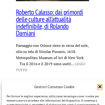
Roberto Calasso: dai primordi
delle culture all’attualità
indefinibile, di Rolando
Damiani
Paesaggio con Orione cieco in cerca del sole,
olio su tela di Nicolas Poussin, 1658.
Metropolitan Museum of Art di New York
Tra il 2016 e il 2019 sono usciti…
LEGGI
TUTTO
Gestisci Consenso Cookie
Per fornire le migliori esperienze, utilizziamo tecnologie come i cookie per
memorizzare e/o accedere alle informazioni del dispositivo. Il consenso a
©️ Finnegans: rivista di cultura mediterranea – Tutti i
queste tecnologie ci permetterà di elaborare dati come il comportamento di