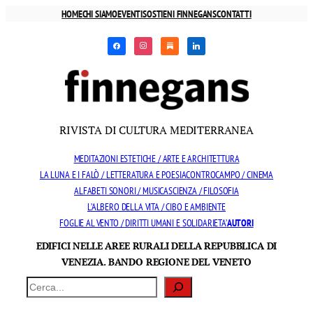
Vai
HOME
CHI SIAMO
EVENTI
SOSTIENI FINNEGANS
CONTATTI
al
facebook
instagram
substack
linkedin
contenuto
RIVISTA DI CULTURA MEDITERRANEA
MEDITAZIONI ESTETICHE / ARTE E ARCHITETTURA
LA LUNA E I FALÒ / LETTERATURA E POESIA
CONTROCAMPO / CINEMA
ALFABETI SONORI / MUSICA
SCIENZA / FILOSOFIA
L’ALBERO DELLA VITA / CIBO E AMBIENTE
FOGLIE AL VENTO / DIRITTI UMANI E SOLIDARIETA’
AUTORI
EDIFICI NELLE AREE RURALI DELLA REPUBBLICA DI
VENEZIA. BANDO REGIONE DEL VENETO
Cerca