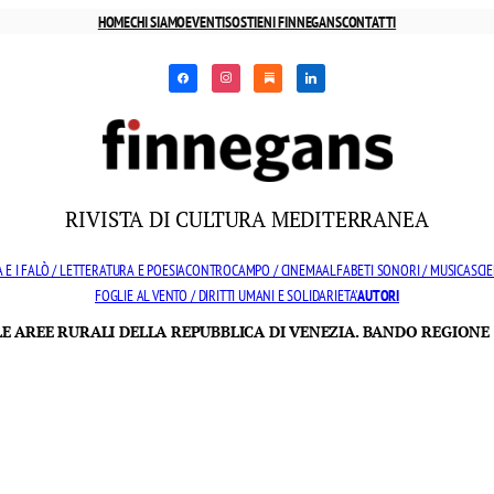
HOME
CHI SIAMO
EVENTI
SOSTIENI FINNEGANS
CONTATTI
facebook
instagram
substack
linkedin
RIVISTA DI CULTURA MEDITERRANEA
 E I FALÒ / LETTERATURA E POESIA
CONTROCAMPO / CINEMA
ALFABETI SONORI / MUSICA
SCIE
FOGLIE AL VENTO / DIRITTI UMANI E SOLIDARIETA’
AUTORI
LLE AREE RURALI DELLA REPUBBLICA DI VENEZIA. BANDO REGIONE