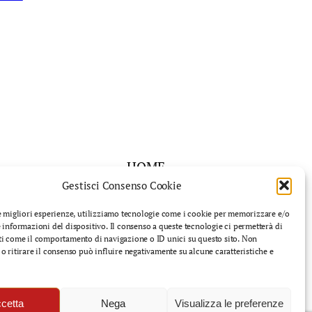
HOME
Gestisci Consenso Cookie
Chi siamo
Eventi
le migliori esperienze, utilizziamo tecnologie come i cookie per memorizzare e/o
 informazioni del dispositivo. Il consenso a queste tecnologie ci permetterà di
Sostieni Finnegans
ti come il comportamento di navigazione o ID unici su questo sito. Non
Contatti
o ritirare il consenso può influire negativamente su alcune caratteristiche e
cetta
Nega
Visualizza le preferenze