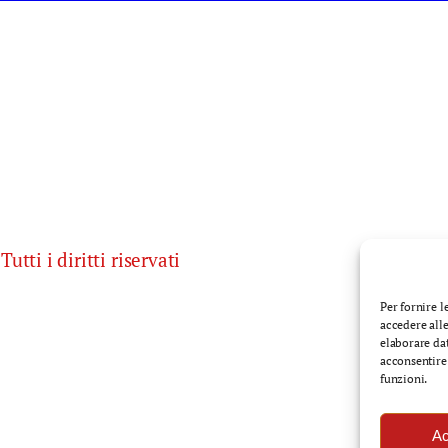
utti i diritti riservati
Per fornire 
accedere alle
elaborare da
acconsentire 
funzioni.
Ac