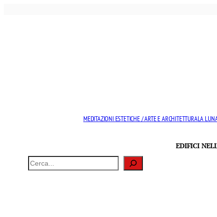
Vai
al
contenuto
MEDITAZIONI ESTETICHE / ARTE E ARCHITETTURA
LA LUNA
EDIFICI NE
Cerca