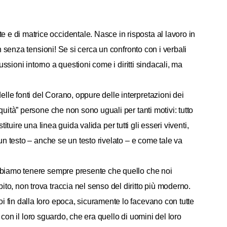
e e di matrice occidentale. Nasce in risposta al lavoro in
n senza tensioni! Se si cerca un confronto con i verbali
ssioni intorno a questioni come i diritti sindacali, ma
le fonti del Corano, oppure delle interpretazioni dei
uità” persone che non sono uguali per tanti motivi: tutto
ituire una linea guida valida per tutti gli esseri viventi,
un testo – anche se un testo rivelato – e come tale va
obbiamo tenere sempre presente che quello che noi
o, non trova traccia nel senso del diritto più moderno.
 fin dalla loro epoca, sicuramente lo facevano con tutte
 con il loro sguardo, che era quello di uomini del loro