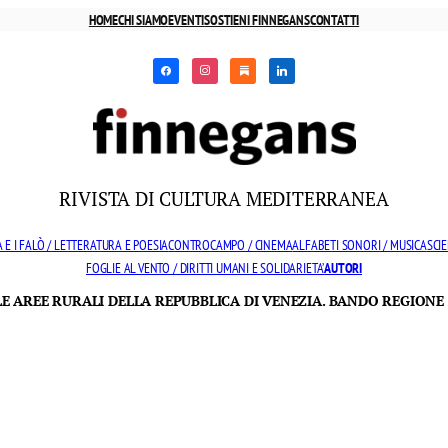
HOME
CHI SIAMO
EVENTI
SOSTIENI FINNEGANS
CONTATTI
facebook
instagram
substack
linkedin
RIVISTA DI CULTURA MEDITERRANEA
 E I FALÒ / LETTERATURA E POESIA
CONTROCAMPO / CINEMA
ALFABETI SONORI / MUSICA
SCIE
FOGLIE AL VENTO / DIRITTI UMANI E SOLIDARIETA’
AUTORI
LLE AREE RURALI DELLA REPUBBLICA DI VENEZIA. BANDO REGIONE