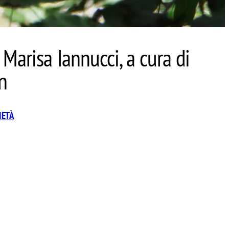
a Marisa Iannucci, a cura di
n
IETÀ