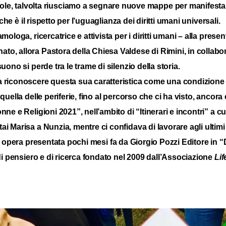
, talvolta riusciamo a segnare nuove mappe per manifestare 
che è il rispetto per l’uguaglianza dei diritti umani universali.
ologa, ricercatrice e attivista per i diritti umani – alla prese
o, allora Pastora della Chiesa Valdese di Rimini, in collabo
uono si perde tra le trame di silenzio della storia.
a riconoscere questa sua caratteristica come una condizione 
o quella delle periferie, fino al percorso che ci ha visto, an
e e Religioni 2021”, nell’ambito di “Itinerari e incontri” a cura
ai Marisa a Nunzia, mentre ci confidava di lavorare agli ulti
, opera presentata pochi mesi fa da Giorgio Pozzi Editore in “
 di pensiero e di ricerca fondato nel 2009 dall’Associazione
Lif