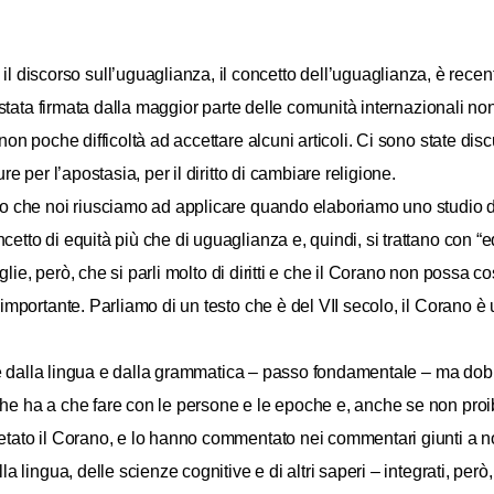
l discorso sull’uguaglianza, il concetto dell’uguaglianza, è recent
 stata firmata dalla maggior parte delle comunità internazionali no
n poche difficoltà ad accettare alcuni articoli. Ci sono state discu
e per l’apostasia, per il diritto di cambiare religione.
o che noi riusciamo ad applicare quando elaboriamo uno studio del
tto di equità più che di uguaglianza e, quindi, si trattano con “eq
lie, però, che si parli molto di diritti e che il Corano non possa cost
importante. Parliamo di un testo che è del VII secolo, il Corano è 
rtire dalla lingua e dalla grammatica – passo fondamentale – ma d
e ha a che fare con le persone e le epoche e, anche se non proibit
tato il Corano, e lo hanno commentato nei commentari giunti a noi
 lingua, delle scienze cognitive e di altri saperi – integrati, però,