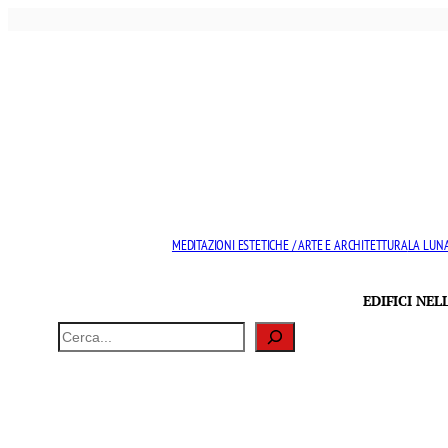
Vai
al
contenuto
MEDITAZIONI ESTETICHE / ARTE E ARCHITETTURA
LA LUNA
EDIFICI NE
Cerca