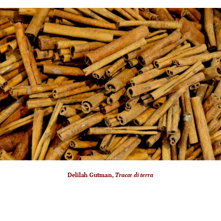
Delilah Gutman,
Tracce di terra