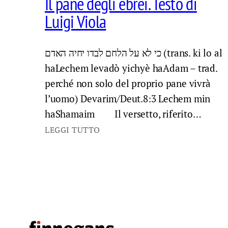
Il pane degli ebrei. Testo di
Luigi Viola
כי לא על הלחם לבדו יחיה האדם (trans. ki lo al
haLechem levadò yichyè haAdam – trad.
perché non solo del proprio pane vivrà
l’uomo) Devarim/Deut.8:3 Lechem min
haShamaim Il versetto, riferito…
LEGGI TUTTO