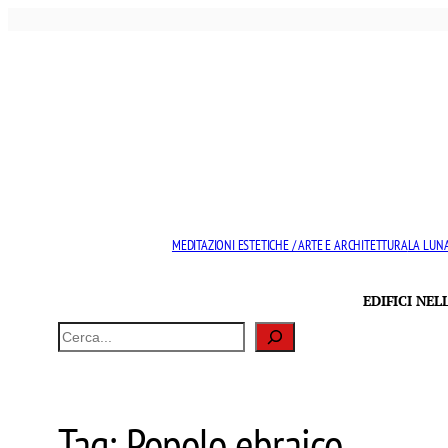
Vai
al
contenuto
MEDITAZIONI ESTETICHE / ARTE E ARCHITETTURA
LA LUNA
EDIFICI NE
Cerca
Tag:
Popolo ebraico