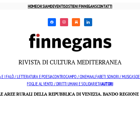
HOME
CHI SIAMO
EVENTI
SOSTIENI FINNEGANS
CONTATTI
facebook
instagram
substack
linkedin
RIVISTA DI CULTURA MEDITERRANEA
 E I FALÒ / LETTERATURA E POESIA
CONTROCAMPO / CINEMA
ALFABETI SONORI / MUSICA
SCIE
FOGLIE AL VENTO / DIRITTI UMANI E SOLIDARIETA’
AUTORI
LLE AREE RURALI DELLA REPUBBLICA DI VENEZIA. BANDO REGIONE