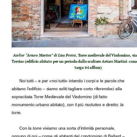
Atelier “Arturo Martini” di Lisa Perini
, Torre medievale del Visdomino, vi
Treviso (edificio abitato per un periodo dallo scultore Arturo Martini com
targa ivi affissa)
Noi tutti – e per «noi tutti» intendo i corpi e le parole che
abitano l’edificio – siamo soliti tagliare corto riferendoci alla
sopracitata Torre Medievale del Visdomino (di fatto
monumento urbano abitato), con il più risolutivo e diretto:
la
torre.
Con
la torre
viviamo una sorta d’intimità personale,
ognuno di noi – come gli abitanti del condominio di Ballard –