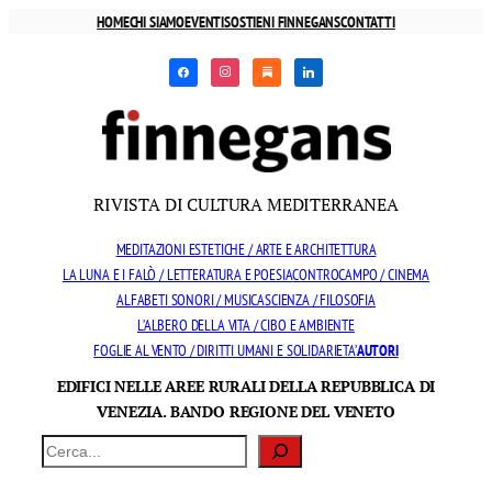
Vai
HOME
CHI SIAMO
EVENTI
SOSTIENI FINNEGANS
CONTATTI
al
facebook
instagram
substack
linkedin
contenuto
RIVISTA DI CULTURA MEDITERRANEA
MEDITAZIONI ESTETICHE / ARTE E ARCHITETTURA
LA LUNA E I FALÒ / LETTERATURA E POESIA
CONTROCAMPO / CINEMA
ALFABETI SONORI / MUSICA
SCIENZA / FILOSOFIA
L’ALBERO DELLA VITA / CIBO E AMBIENTE
FOGLIE AL VENTO / DIRITTI UMANI E SOLIDARIETA’
AUTORI
EDIFICI NELLE AREE RURALI DELLA REPUBBLICA DI
VENEZIA. BANDO REGIONE DEL VENETO
Cerca