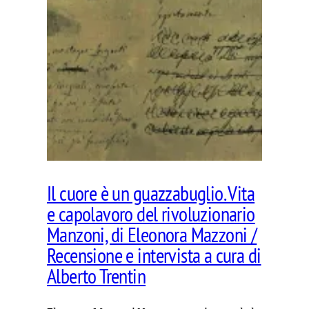
Il cuore è un guazzabuglio. Vita
e capolavoro del rivoluzionario
Manzoni, di Eleonora Mazzoni /
Recensione e intervista a cura di
Alberto Trentin