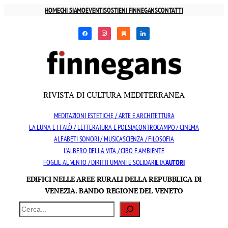
Vai
HOME
CHI SIAMO
EVENTI
SOSTIENI FINNEGANS
CONTATTI
al
facebook
instagram
substack
linkedin
contenuto
RIVISTA DI CULTURA MEDITERRANEA
MEDITAZIONI ESTETICHE / ARTE E ARCHITETTURA
LA LUNA E I FALÒ / LETTERATURA E POESIA
CONTROCAMPO / CINEMA
ALFABETI SONORI / MUSICA
SCIENZA / FILOSOFIA
L’ALBERO DELLA VITA / CIBO E AMBIENTE
FOGLIE AL VENTO / DIRITTI UMANI E SOLIDARIETA’
AUTORI
EDIFICI NELLE AREE RURALI DELLA REPUBBLICA DI
VENEZIA. BANDO REGIONE DEL VENETO
Cerca