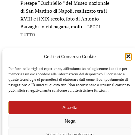
Presepe “Cuciniello ” del Museo nazionale
di San Martino di Napoli, realizzato tra il
XVIII e il XIX secolo, foto di Antonio
Barzaghi In età pagana, molti…
LEGGI
TUTTO
Gestisci Consenso Cookie
Per fornire le migliori esperienze, utilizziamo tecnologie come i cookie per
memorizzare e/o accedere alle informazioni del dispositivo. Il consenso a
©️ Finnegans: rivista di cultura mediterranea – Tutti i
queste tecnologie ci permetterà di elaborare dati come il comportamento di
diritti riservati
navigazione o ID unici su questo sito. Non acconsentire o ritirare il consenso
può influire negativamente su alcune caratteristiche e funzioni.
f
i
s
l
Accetta
a
n
u
i
c
s
b
n
Nega
e
t
s
k
b
a
t
e
Visualizza le preferenze