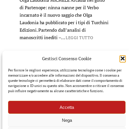
Olga Laudonia MICHELE Arcadia nel golfo
di Partenope: ninna nanne per il Verbo
incarnato è il nuovo saggio che Olga
Laudonia ha pubblicato per i tipi di Turchini
Edizioni. Partendo dall’analisi di
manoscritti inediti –…
LEGGI TUTTO
Gestisci Consenso Cookie
Per fornire le migliori esperienze, utilizziamo tecnologie come i cookie per
memorizzare e/o accedere alle informazioni del dispositivo. Il consenso a
©️ Finnegans: rivista di cultura mediterranea – Tutti i
queste tecnologie ci permetterà di elaborare dati come il comportamento di
diritti riservati
navigazione o ID unici su questo sito. Non acconsentire o ritirare il consenso
può influire negativamente su alcune caratteristiche e funzioni.
f
i
s
l
Accetta
a
n
u
i
c
s
b
n
Nega
e
t
s
k