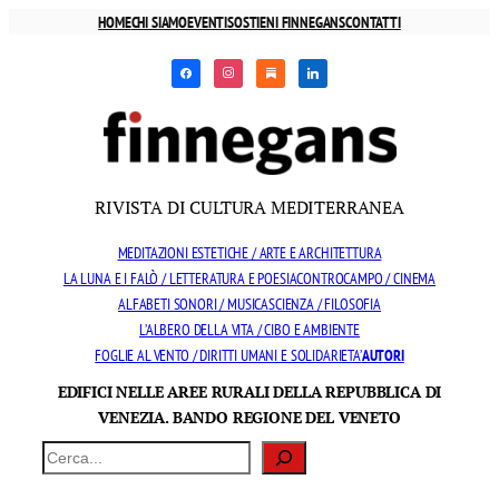
Vai
HOME
CHI SIAMO
EVENTI
SOSTIENI FINNEGANS
CONTATTI
al
facebook
instagram
substack
linkedin
contenuto
RIVISTA DI CULTURA MEDITERRANEA
MEDITAZIONI ESTETICHE / ARTE E ARCHITETTURA
LA LUNA E I FALÒ / LETTERATURA E POESIA
CONTROCAMPO / CINEMA
ALFABETI SONORI / MUSICA
SCIENZA / FILOSOFIA
L’ALBERO DELLA VITA / CIBO E AMBIENTE
FOGLIE AL VENTO / DIRITTI UMANI E SOLIDARIETA’
AUTORI
EDIFICI NELLE AREE RURALI DELLA REPUBBLICA DI
VENEZIA. BANDO REGIONE DEL VENETO
Cerca