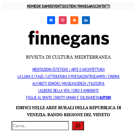
Vai
HOME
CHI SIAMO
EVENTI
SOSTIENI FINNEGANS
CONTATTI
al
facebook
instagram
substack
linkedin
contenuto
RIVISTA DI CULTURA MEDITERRANEA
MEDITAZIONI ESTETICHE / ARTE E ARCHITETTURA
LA LUNA E I FALÒ / LETTERATURA E POESIA
CONTROCAMPO / CINEMA
ALFABETI SONORI / MUSICA
SCIENZA / FILOSOFIA
L’ALBERO DELLA VITA / CIBO E AMBIENTE
FOGLIE AL VENTO / DIRITTI UMANI E SOLIDARIETA’
AUTORI
EDIFICI NELLE AREE RURALI DELLA REPUBBLICA DI
VENEZIA. BANDO REGIONE DEL VENETO
Cerca