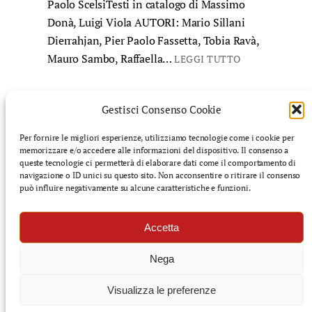
Paolo ScelsiTesti in catalogo di Massimo
Donà, Luigi Viola AUTORI: Mario Sillani
Dierrahjan, Pier Paolo Fassetta, Tobia Ravà,
Mauro Sambo, Raffaella…
LEGGI TUTTO
Gestisci Consenso Cookie
Per fornire le migliori esperienze, utilizziamo tecnologie come i cookie per
memorizzare e/o accedere alle informazioni del dispositivo. Il consenso a
©️ Finnegans: rivista di cultura mediterranea – Tutti i
queste tecnologie ci permetterà di elaborare dati come il comportamento di
diritti riservati
navigazione o ID unici su questo sito. Non acconsentire o ritirare il consenso
può influire negativamente su alcune caratteristiche e funzioni.
f
i
s
l
Accetta
a
n
u
i
c
s
b
n
Nega
e
t
s
k
b
a
t
e
Visualizza le preferenze
o
g
a
d