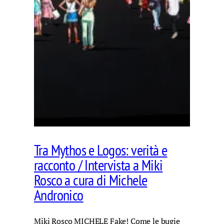
Tra Mythos e Logos: verità e
racconto / Intervista a Miki
Rosco a cura di Michele
Andronico
Miki Rosco MICHELE Fake! Come le bugie