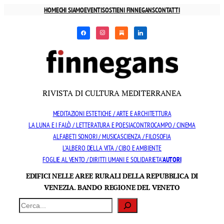
Vai
HOME
CHI SIAMO
EVENTI
SOSTIENI FINNEGANS
CONTATTI
al
facebook
instagram
substack
linkedin
contenuto
RIVISTA DI CULTURA MEDITERRANEA
MEDITAZIONI ESTETICHE / ARTE E ARCHITETTURA
LA LUNA E I FALÒ / LETTERATURA E POESIA
CONTROCAMPO / CINEMA
ALFABETI SONORI / MUSICA
SCIENZA / FILOSOFIA
L’ALBERO DELLA VITA / CIBO E AMBIENTE
FOGLIE AL VENTO / DIRITTI UMANI E SOLIDARIETA’
AUTORI
EDIFICI NELLE AREE RURALI DELLA REPUBBLICA DI
VENEZIA. BANDO REGIONE DEL VENETO
Cerca