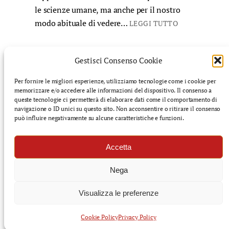
le scienze umane, ma anche per il nostro
modo abituale di vedere…
LEGGI TUTTO
Gestisci Consenso Cookie
Per fornire le migliori esperienze, utilizziamo tecnologie come i cookie per
memorizzare e/o accedere alle informazioni del dispositivo. Il consenso a
©️ Finnegans: rivista di cultura mediterranea – Tutti i
queste tecnologie ci permetterà di elaborare dati come il comportamento di
diritti riservati
navigazione o ID unici su questo sito. Non acconsentire o ritirare il consenso
può influire negativamente su alcune caratteristiche e funzioni.
f
i
s
l
Accetta
a
n
u
i
c
s
b
n
Nega
e
t
s
k
b
a
t
e
Visualizza le preferenze
o
g
a
d
Cookie Policy
Privacy Policy
o
r
c
i