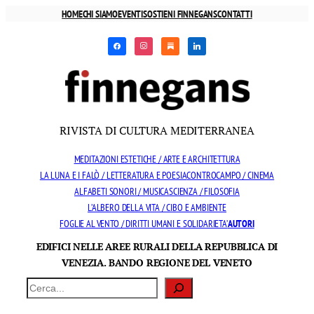
Vai
HOME
CHI SIAMO
EVENTI
SOSTIENI FINNEGANS
CONTATTI
al
facebook
instagram
substack
linkedin
contenuto
RIVISTA DI CULTURA MEDITERRANEA
MEDITAZIONI ESTETICHE / ARTE E ARCHITETTURA
LA LUNA E I FALÒ / LETTERATURA E POESIA
CONTROCAMPO / CINEMA
ALFABETI SONORI / MUSICA
SCIENZA / FILOSOFIA
L’ALBERO DELLA VITA / CIBO E AMBIENTE
FOGLIE AL VENTO / DIRITTI UMANI E SOLIDARIETA’
AUTORI
EDIFICI NELLE AREE RURALI DELLA REPUBBLICA DI
VENEZIA. BANDO REGIONE DEL VENETO
Cerca