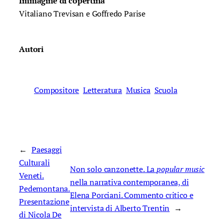
Immagine di copertina
Vitaliano Trevisan e Goffredo Parise
Autori
Compositore
Letteratura
Musica
Scuola
←
Paesaggi
Culturali
Non solo canzonette. La
popular music
Veneti.
nella narrativa contemporanea, di
Pedemontana.
Elena Porciani. Commento critico e
Presentazione
intervista di Alberto Trentin
→
di Nicola De