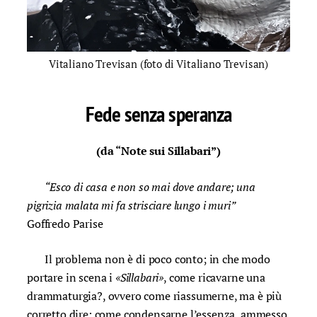
Vitaliano Trevisan (foto di Vitaliano Trevisan)
Fede senza speranza
(da “Note sui Sillabari”)
“Esco di casa e non so mai dove andare; una
pigrizia malata mi fa strisciare lungo i muri”
Goffredo Parise
Il problema non è di poco conto; in che modo
portare in scena i
«Sillabari»
, come ricavarne una
drammaturgia?, ovvero come riassumerne, ma è più
corretto dire: come condensarne l’essenza, ammesso