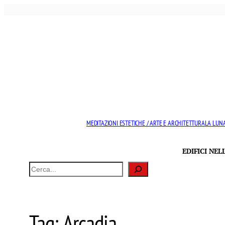
Vai
al
contenuto
MEDITAZIONI ESTETICHE / ARTE E ARCHITETTURA
LA LUNA
EDIFICI NE
Cerca
Tag:
Arcadia