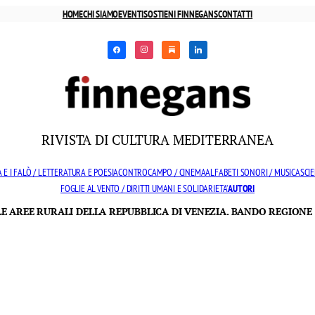
HOME
CHI SIAMO
EVENTI
SOSTIENI FINNEGANS
CONTATTI
facebook
instagram
substack
linkedin
RIVISTA DI CULTURA MEDITERRANEA
 E I FALÒ / LETTERATURA E POESIA
CONTROCAMPO / CINEMA
ALFABETI SONORI / MUSICA
SCIE
FOGLIE AL VENTO / DIRITTI UMANI E SOLIDARIETA’
AUTORI
LLE AREE RURALI DELLA REPUBBLICA DI VENEZIA. BANDO REGIONE