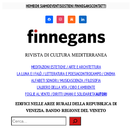
Vai
HOME
CHI SIAMO
EVENTI
SOSTIENI FINNEGANS
CONTATTI
al
facebook
instagram
substack
linkedin
contenuto
RIVISTA DI CULTURA MEDITERRANEA
MEDITAZIONI ESTETICHE / ARTE E ARCHITETTURA
LA LUNA E I FALÒ / LETTERATURA E POESIA
CONTROCAMPO / CINEMA
ALFABETI SONORI / MUSICA
SCIENZA / FILOSOFIA
L’ALBERO DELLA VITA / CIBO E AMBIENTE
FOGLIE AL VENTO / DIRITTI UMANI E SOLIDARIETA’
AUTORI
EDIFICI NELLE AREE RURALI DELLA REPUBBLICA DI
VENEZIA. BANDO REGIONE DEL VENETO
Cerca