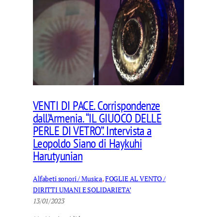
VENTI DI PACE. Corrispondenze
dall’Armenia. “IL GIUOCO DELLE
PERLE DI VETRO”. Intervista a
Leopoldo Siano di Haykuhi
Harutyunian
Alfabeti sonori / Musica
, 
FOGLIE AL VENTO /
DIRITTI UMANI E SOLIDARIETA’
13/01/2023