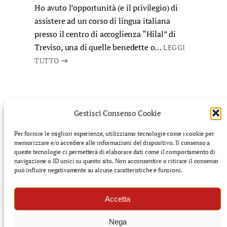
Ho avuto l’opportunità (e il privilegio) di
assistere ad un corso di lingua italiana
presso il centro di accoglienza “Hilal” di
Treviso, una di quelle benedette o…
LEGGI
TUTTO
Gestisci Consenso Cookie
Per fornire le migliori esperienze, utilizziamo tecnologie come i cookie per
memorizzare e/o accedere alle informazioni del dispositivo. Il consenso a
©️ Finnegans: rivista di cultura mediterranea – Tutti i
queste tecnologie ci permetterà di elaborare dati come il comportamento di
diritti riservati
navigazione o ID unici su questo sito. Non acconsentire o ritirare il consenso
può influire negativamente su alcune caratteristiche e funzioni.
f
i
s
l
Accetta
a
n
u
i
c
s
b
n
Nega