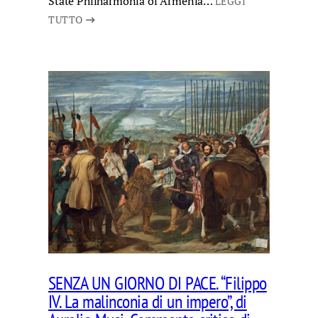
State Philharmonia of Armenia…
LEGGI
TUTTO
SENZA UN GIORNO DI PACE. “Filippo
IV. La malinconia di un impero”, di