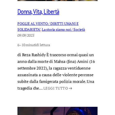
Donna, Vita, Libertà
FOGLIE AL VENTO / DIRITTI UMANI E
SOLIDARIETA’
, 
La storia siamo noi / Società
09/09/2023
6–10 minuti
di lettura
di Reza Rashidy È trascorso ormai quasi un
anno dalla morte di Mahsa (Jina) Amini (16
settembre 2022), la ragazza ventiduenne
assassinata a causa delle violente percosse
subite dalla famigerata polizia morale. Una
tragedia che…
LEGGI TUTTO